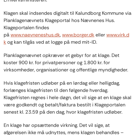
Klagen skal indsendes digitalt til Kalundborg Kommune via
Planklagenævnets Klageportal hos Nævnenes Hus.
Klageportalen findes
på
www.naevneneshus.dk
,
www.borger.dk
eller
www.virk.d
k
og kan tilgås ved at logge på med mit-ID.
Planklagenævnet opkræver et gebyr for at klage. Det
koster 900 kr. for privatpersoner og 1.800 kr. for
virksomheder, organisationer og offentlige myndigheder.
Hvis klagefristen udløber på en lørdag eller helligdag,
forlænges klagefristen til den følgende hverdag.
Klagefristen regnes i hele døgn, det vil sige at en klage skal
være godkendt og betalt/faktura bestilt i Klageportalen
senest kl. 23.59 på den dag, hvor klagefristen udløber.
En klage har opsættende virkning. Det vil sige, at
afgørelsen ikke må udnyttes, mens klagen behandles –