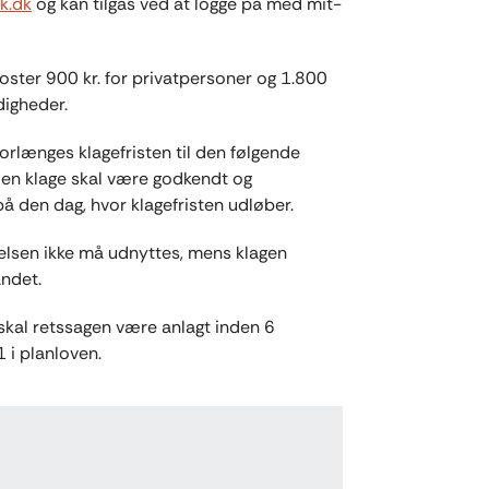
k.dk
og kan tilgås ved at logge på med mit-
oster 900 kr. for privatpersoner og 1.800
ndigheder.
forlænges klagefristen til den følgende
at en klage skal være godkendt og
 på den dag, hvor klagefristen udløber.
ørelsen ikke må udnyttes, mens klagen
andet.
skal retssagen være anlagt inden 6
1 i planloven.