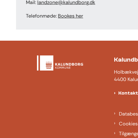
Mail:
landzone@kalundborg.dk
Telefonmøde:
Bookes her
Kalund
Holbækve
4400 Kalu
Kontak
Databes
Cookies
Tilgæng