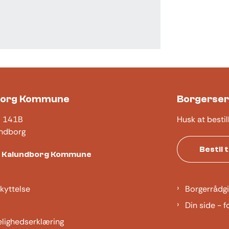
borg Kommune
Borgerser
j 141B
Husk at bestil
ndborg
Bestil 
t Kalundborg Kommune
kyttelse
Borgerrådgi
Din side - f
elighedserklæring