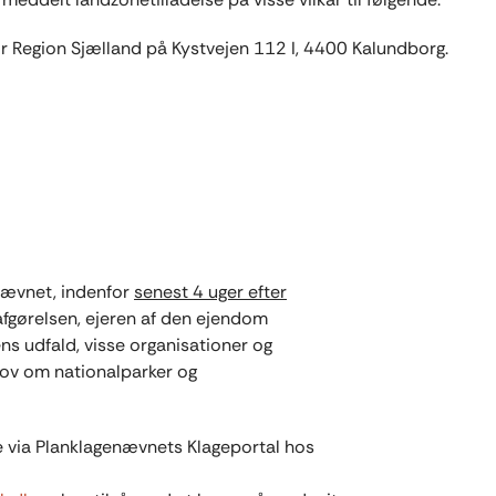
or Region Sjælland på Kystvejen 112 I, 4400 Kalundborg.
enævnet, indenfor
senest 4 uger efter
afgørelsen, ejeren af den ejendom
ens udfald, visse organisationer og
 lov om nationalparker og
e via Planklagenævnets Klageportal hos