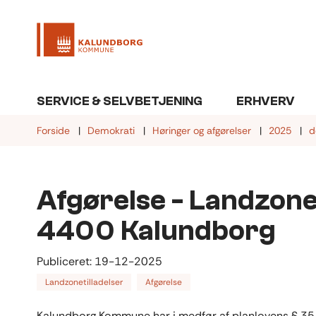
SERVICE & SELVBETJENING
ERHVERV
Forside
Demokrati
Høringer og afgørelser
2025
d
Afgørelse - Landzoneti
4400 Kalundborg
Publiceret:
19-12-2025
Landzonetilladelser
Afgørelse
Kalundborg Kommune har i medfør af planlovens § 35 me