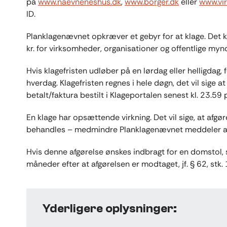
på
www.naevneneshus.dk
,
www.borger.dk
eller
www.vir
ID.
Planklagenævnet opkræver et gebyr for at klage. Det k
kr. for virksomheder, organisationer og offentlige my
Hvis klagefristen udløber på en lørdag eller helligdag, 
hverdag. Klagefristen regnes i hele døgn, det vil sige 
betalt/faktura bestilt i Klageportalen senest kl. 23.59
En klage har opsættende virkning. Det vil sige, at afg
behandles – medmindre Planklagenævnet meddeler 
Hvis denne afgørelse ønskes indbragt for en domstol, 
måneder efter at afgørelsen er modtaget, jf. § 62, stk. 
Yderligere oplysninger: