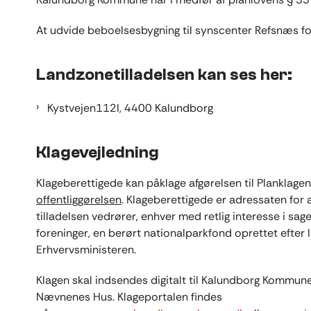
At udvide beboelsesbygning til synscenter Refsnæs f
Landzonetilladelsen kan ses her:
Kystvejen112I, 4400 Kalundborg
Klagevejledning
Klageberettigede kan påklage afgørelsen til Planklag
offentliggørelsen
. Klageberettigede er adressaten for 
tilladelsen vedrører, enhver med retlig interesse i sag
foreninger, en berørt nationalparkfond oprettet efter
Erhvervsministeren.
Klagen skal indsendes digitalt til Kalundborg Kommun
Nævnenes Hus. Klageportalen findes