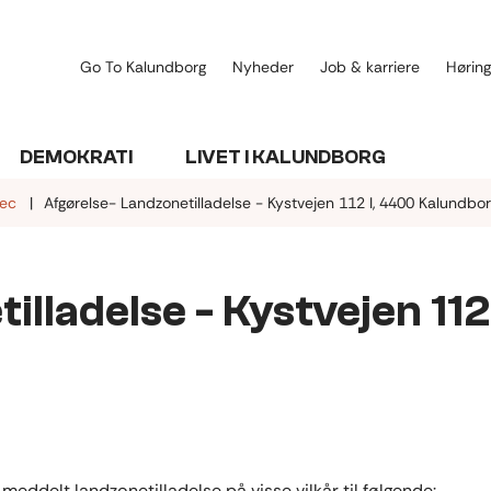
Go To Kalundborg
Nyheder
Job & karriere
Høring
DEMOKRATI
LIVET I KALUNDBORG
ec
Afgørelse- Landzonetilladelse - Kystvejen 112 I, 4400 Kalundbo
lladelse - Kystvejen 112 
ddelt landzonetilladelse på visse vilkår til følgende: