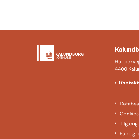
Kalund
Holbækve
4400 Kalu
Kontak
Databes
Cookies
Tilgæng
Ean og f