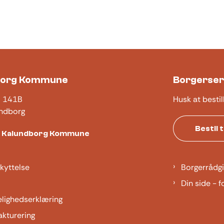
borg Kommune
Borgerser
j 141B
Husk at bestil
ndborg
Bestil 
t Kalundborg Kommune
kyttelse
Borgerrådgi
Din side - f
elighedserklæring
akturering